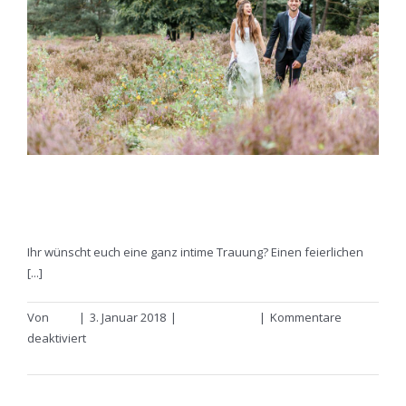
Freie Trauung zu zweit
Ihr wünscht euch eine ganz intime Trauung? Einen feierlichen
[...]
Von
Lina
|
3. Januar 2018
|
Inspirationen
|
Kommentare
für
deaktiviert
Freie
Weiterlesen
Trauung
zu