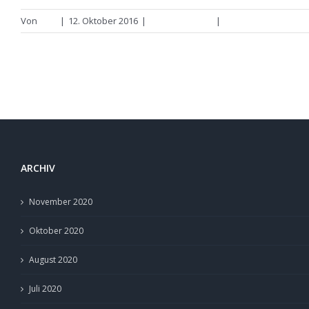
Von
Lina
|
12. Oktober 2016
|
Traulina´s Welt
|
0 Kommentare
ARCHIV
November 2020
Oktober 2020
August 2020
Juli 2020